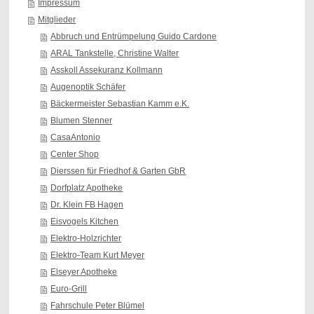
Impressum
Mitglieder
Abbruch und Entrümpelung Guido Cardone
ARAL Tankstelle, Christine Walter
Asskoll Assekuranz Kollmann
Augenoptik Schäfer
Bäckermeister Sebastian Kamm e.K.
Blumen Stenner
CasaAntonio
Center Shop
Dierssen für Friedhof & Garten GbR
Dorfplatz Apotheke
Dr. Klein FB Hagen
Eisvogels Kitchen
Elektro-Holzrichter
Elektro-Team Kurt Meyer
Elseyer Apotheke
Euro-Grill
Fahrschule Peter Blümel