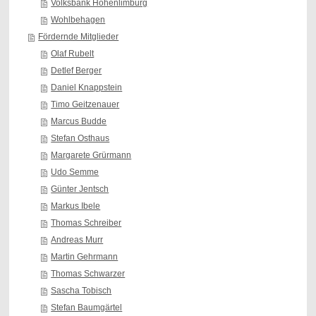
Volksbank Hohenlimburg
Wohlbehagen
Fördernde Mitglieder
Olaf Rubelt
Detlef Berger
Daniel Knappstein
Timo Geitzenauer
Marcus Budde
Stefan Osthaus
Margarete Grürmann
Udo Semme
Günter Jentsch
Markus Ibele
Thomas Schreiber
Andreas Murr
Martin Gehrmann
Thomas Schwarzer
Sascha Tobisch
Stefan Baumgärtel