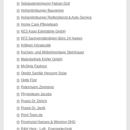
Gebäudereinigung Fabian Doll
Hohenlimburger Bauverein
Hohenlimburger Reifendienst & Auto-Service
Home Care Pflegeteam
KES Kaas Edelstähle GmbH
KFZ-Sachverständigen-Büro 24 Hagen
Köttgen Hörakustik
Küchen- und Möbelmontage Steinhauer
Malerbetrieb Körfer GmbH
MyStyle Fashion
Oppitz Sanitär Heizung Solar
Optik Föst
Petermann Zimmerei
Physioteam Jacobs
Praxis Dr. Dirlich
Praxis Dr. Janik
Print-Town.de
Provinzial Hanses & Winning OHG
R&H Heiz-, Luft-, Energietechnik