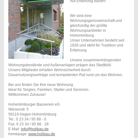
Auf Erfahrung bauen!
Wir sind eine
Wohnungsgenossenschaft und
gleichzeitig der größte
Wohnungsanbieter in
Hohenlimburg.
Unser Unternehmen besteht seit
1926 und steht für Tradition und
Erfahrung.
Unsere zusammenhängenden
Wohnungsbestände und Außenanlagen prägen das Stadtbild.
Unsere Mitglieder erhalten Wohnsicherheit durch
Dauernutzungsverträge und kompetenten Rat rund um das Wohnen.
Bei uns finden Sie Ihre neue Wohnung.
Ideal für Singles, Familien, Starter und Senioren.
Willkommen Zuhause!
Hohenlimburger Bauverein eG
Wiesenstr. 5
58119 Hagen-Hohenlimburg
Tel.: 0 23 34 / 95 88 - 0
Fax: 0 23 34 / 95 88 - 28
E-Mail:
info@holibau.de
homepage:
www.holibau.de